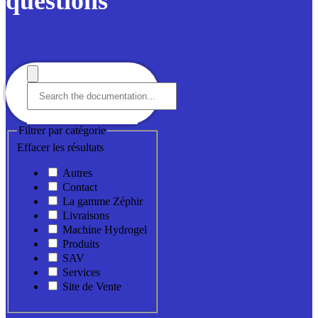
questions
Filtrer par catégorie
Effacer les résultats
Autres
Contact
La gamme Zéphir
Livraisons
Machine Hydrogel
Produits
SAV
Services
Site de Vente